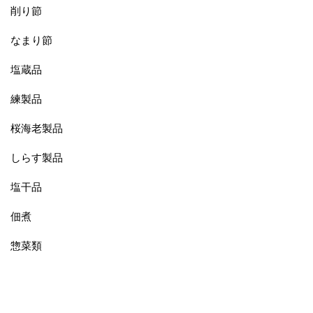
削り節
なまり節
塩蔵品
練製品
桜海老製品
しらす製品
塩干品
佃煮
惣菜類