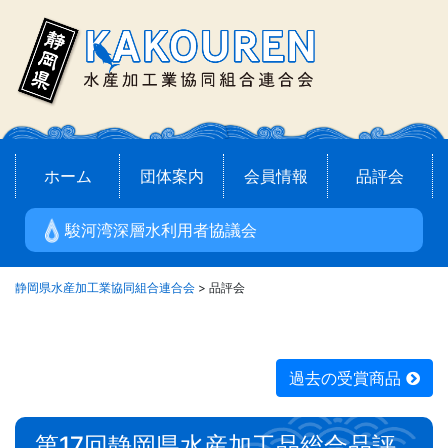
Skip
to
content
ホーム
団体案内
会員情報
品評会
駿河湾深層水利用者協議会
静岡県水産加工業協同組合連合会
>
品評会
過去の受賞商品
第17回静岡県水産加工品総合品評